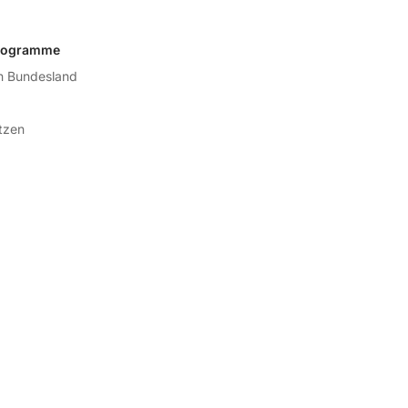
rogramme
h Bundesland
ützen