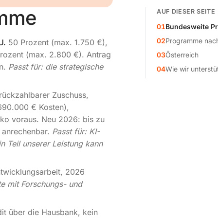
amme
AUF DIESER SEITE
01
Bundesweite P
02
Programme nac
U.
50 Prozent (max. 1.750 €),
rozent (max. 2.800 €). Antrag
03
Österreich
in.
Passt für: die strategische
04
Wie wir unterst
rückzahlbarer Zuschuss,
690.000 € Kosten),
iko voraus. Neu 2026: bis zu
e anrechenbar.
Passt für: KI-
n Teil unserer Leistung kann
ntwicklungsarbeit, 2026
kte mit Forschungs- und
it über die Hausbank, kein