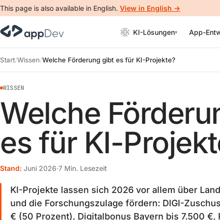
This page is also available in English.
View in English →
KI-Lösungen
App-Entw
▾
KI
Start
Wissen
Welche Förderung gibt es für KI-Projekte?
WISSEN
Welche Förderun
es für KI-Projek
Stand:
Juni 2026
·
7 Min. Lesezeit
KI-Projekte lassen sich 2026 vor allem über La
und die Forschungszulage fördern: DIGI-Zuschu
€ (50 Prozent), Digitalbonus Bayern bis 7.500 €