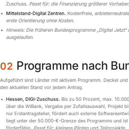
Zuschuss.
Passt für: die Finanzierung größerer Vorhaben
Mittelstand-Digital Zentren.
Kostenfreie, anbieterneutral
erste Orientierung ohne Kosten.
Hinweis: Die früheren Bundesprogramme „Digital Jetzt“ u
ausgelaufen.
Programme nach Bu
02
Aufgeführt sind Länder mit aktivem Programm. Deckel und F
den aktuellen Stand vor jedem Antrag.
Hessen, DIGI-Zuschuss.
Bis zu 50 Prozent, max. 10.00
über die WIBank, Vergabe per Zufallsauswahl, Projekt b
nur Erstantragsteller, fördert auch externe Softwareentw
liegt unter der 50.000-€-Grenze des Programms und ist 
förderfähig.
Passt für: kleinere Piloten und Teilprojekte.