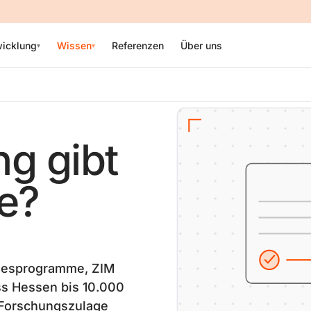
icklung
Wissen
Referenzen
Über uns
▾
▾
g gibt
te?
ndesprogramme, ZIM
ss Hessen bis 10.000
, Forschungszulage